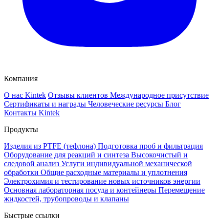
Компания
О нас Kintek
Отзывы клиентов
Международное присутствие
Сертификаты и награды
Человеческие ресурсы
Блог
Контакты Kintek
Продукты
Изделия из PTFE (тефлона)
Подготовка проб и фильтрация
Оборудование для реакций и синтеза
Высокочистый и
следовой анализ
Услуги индивидуальной механической
обработки
Общие расходные материалы и уплотнения
Электрохимия и тестирование новых источников энергии
Основная лабораторная посуда и контейнеры
Перемещение
жидкостей, трубопроводы и клапаны
Быстрые ссылки