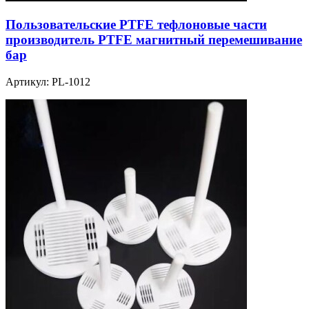
Пользовательские PTFE тефлоновые части
производитель PTFE магнитный перемешивание
бар
Артикул:
PL-1012