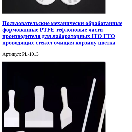
Пользовательские механически обработанные
формованные PTFE тефлоновые части
производителя для лабораторных ITO FTO
проводящих стекол очищая корзину цветка
Артикул:
PL-1013